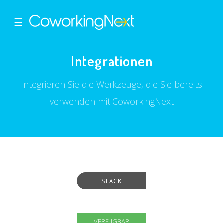
☰
Integrationen
Integrieren Sie die Werkzeuge, die Sie bereits
verwenden mit CoworkingNext
SLACK
VERFÜGBAR